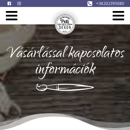
+36202395080
Vásárlással kapcsolatos
információk